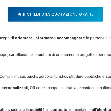
RICHIEDI UNA QUOTAZIONE GRATIS
scopo di
orientare
,
informare
e
accompagnare
le persone all’
appe, cartellonistica e sistemi di orientamento progettati per es
omuni, musei, parchi, percorsi turistici, strutture pubbliche e spaz
i
personalizzati
, QR code, mappe illustrative e contenuti multim
attenzione alla
leggibilità
, al
contesto
ambientale e
all’identità