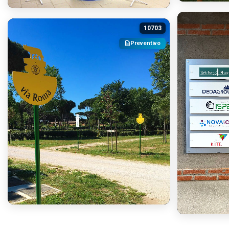
10703
Preventivo