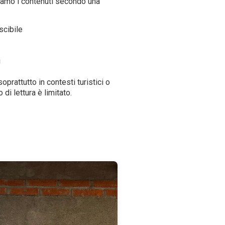
iamo i contenuti secondo una
scibile
i
prattutto in contesti turistici o
 di lettura è limitato.