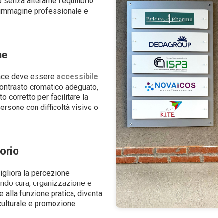
 senza alterarne l’equilibrio
immagine professionale e
ne
cace deve essere
accessibile
 contrasto cromatico adeguato,
o corretto per facilitare la
ersone con difficoltà visive o
torio
igliora la percezione
ndo cura, organizzazione e
re alla funzione pratica, diventa
culturale e promozione