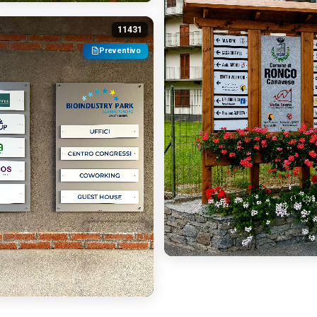
11431
Preventivo