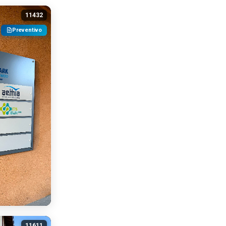
11432
Preventivo
11611