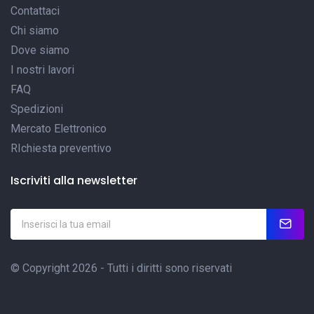
Contattaci
Chi siamo
Dove siamo
I nostri lavori
FAQ
Spedizioni
Mercato Elettronico
RIchiesta preventivo
Iscriviti alla newsletter
© Copyright 2026 - Tutti i diritti sono riservati