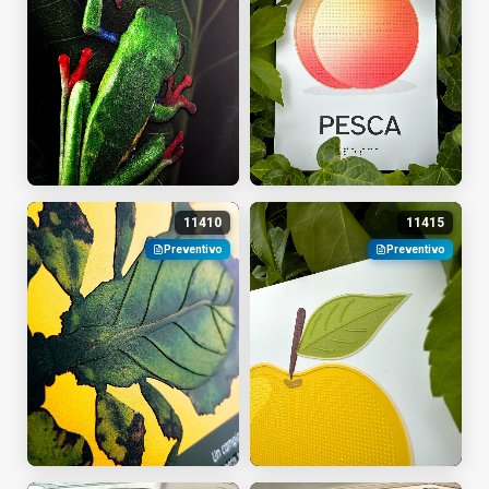
11410
11415
Preventivo
Preventivo