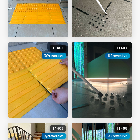
11402
11407
Preventivo
Preventivo
11403
11408
Preventivo
Preventivo