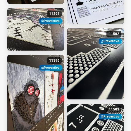
11395
Preventivo
11502
Preventivo
11396
Preventivo
11503
Preventivo