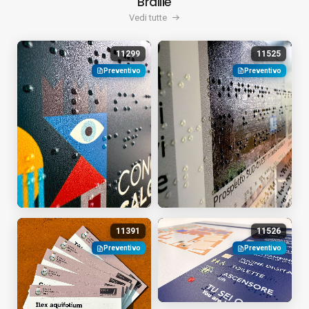
Braille
Vedi tutte
11299
11525
Preventivo
Preventivo
11391
11526
Preventivo
Preventivo