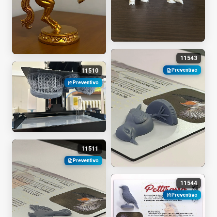
11543
11510
Preventivo
Preventivo
11511
Preventivo
11544
Preventivo