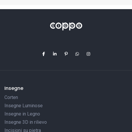
Insegne
Corten
Insegne Luminose
Insegne in Legno
Insegne 3D in rilievo
Incisioni su pietra