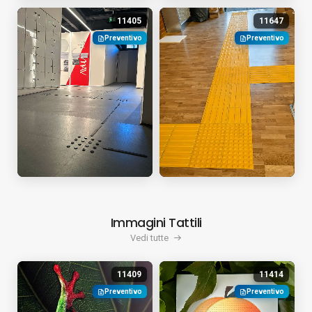
11405
11647
Preventivo
Preventivo
Immagini Tattili
Vedi tutte
11409
11414
Preventivo
Preventivo