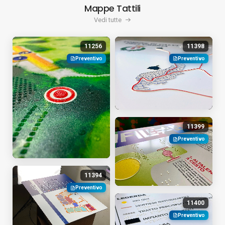
Mappe Tattili
Vedi tutte
11256
11398
Preventivo
Preventivo
11399
Preventivo
11394
Preventivo
11400
Preventivo