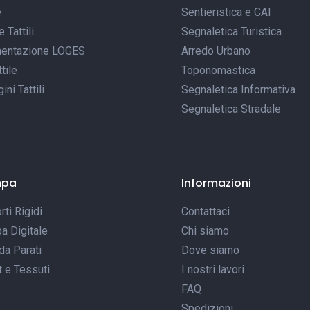
e
Sentieristica e CAI
Tattili
Segnaletica Turistica
entazione LOGES
Arredo Urbano
tile
Toponomastica
ni Tattili
Segnaletica Informativa
Segnaletica Stradale
mpa
Informazioni
ti Rigidi
Contattaci
a Digitale
Chi siamo
da Parati
Dove siamo
t e Tessuti
I nostri lavori
FAQ
Spedizioni