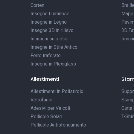
Corten
Braill
Insegne Luminose
Mappe 
Insegne in Legno
Pavim
Insegne 3D in rilievo
3D Tat
Incisioni su pietra
Immagi
Insegne in Stile Antico
Ferro traforato
Insegne in Plexiglass
Allestimenti
Sta
Allestimenti in Polistirolo
Suppor
Vetrofanie
Stamp
Adesivi per Veicoli
Carta 
Pellicole Solari
T-Shir
Pellicole Antisfondamento